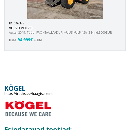
ID: 016388
VOLVO
VOLVO
Aasta: 2019, Tüüp: FRONTAALLAADUR, +UUS KULP 4,5m3 Hind:9000EUR
94 999€
Hind
+ KM
KÖGEL
https://trucks.ee/haagise-rent
Esindatavad tootjad: