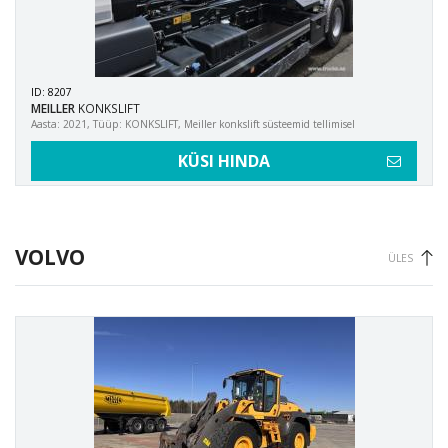
ID: 8207
MEILLER
KONKSLIFT
Aasta: 2021, Tüüp: KONKSLIFT, Meiller konkslift süsteemid tellimisel
KÜSI HINDA
VOLVO
ÜLES