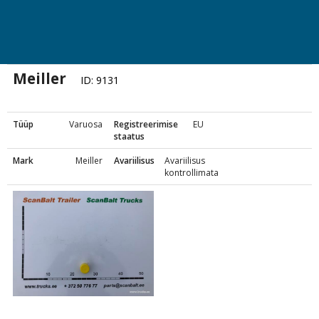
Meiller
ID: 9131
Tüüp
Varuosa
Registreerimise
EU
staatus
Mark
Meiller
Avariilisus
Avariilisus
kontrollimata